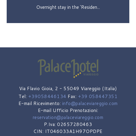
rnight stay in the 'Residen...
Two days
Via Flavio Gioia, 2 - 55049 Viareggio (Italia)
Tel:
+39058446134
Fax:
+39 058447351
E-mail Ricevimento:
info@palaceviareggio.com
E-mail Ufficio Prenotazioni:
reservation@palaceviareggio.com
P.Iva: 02657280463
CIN: IT046033A1H97OPDPE